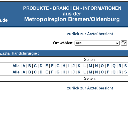
zurück zur Ärzteübersicht
Ort wählen:
„rzte/ Handchirurgie :
Seiten:
Alle
|
A
|
B
|
C
|
D
|
E
|
F
|
G
|
H
|
I
|
J
|
K
|
L
|
M
|
N
|
O
|
P
|
Q
|
R
|
S
Alle
|
A
|
B
|
C
|
D
|
E
|
F
|
G
|
H
|
I
|
J
|
K
|
L
|
M
|
N
|
O
|
P
|
Q
|
R
|
S
Seiten:
zurück zur Ärzteübersicht