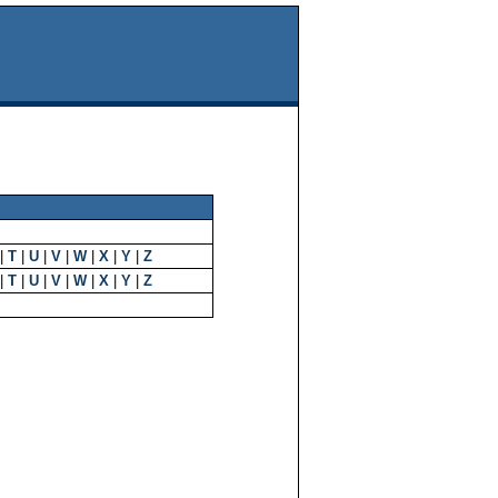
|
T
|
U
|
V
|
W
|
X
|
Y
|
Z
|
T
|
U
|
V
|
W
|
X
|
Y
|
Z