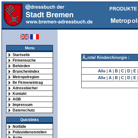
Menu
Startseite
Ã„rzte/ Kinderchirurgie :
Firmensuche
Behörden
Alle
|
A
|
B
|
C
|
D
|
E
Branchenindex
Metropolregion
Alle
|
A
|
B
|
C
|
D
|
E
Ihr Firmeneintrag
Adressbücher
Kontakt
AGB
Impressum
Datenschutz
Quicklinks
Notfälle
Polizeidienststellen
Ärzte