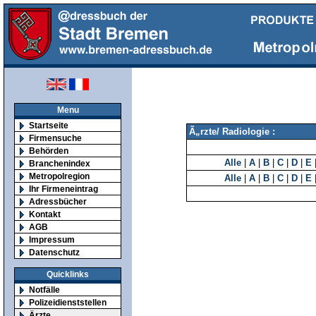
Menu
Startseite
Ã„rzte/ Radiologie :
Firmensuche
Behörden
Alle
|
A
|
B
|
C
|
D
|
E
Branchenindex
Metropolregion
Alle
|
A
|
B
|
C
|
D
|
E
Ihr Firmeneintrag
Adressbücher
Kontakt
AGB
Impressum
Datenschutz
Quicklinks
Notfälle
Polizeidienststellen
Ärzte