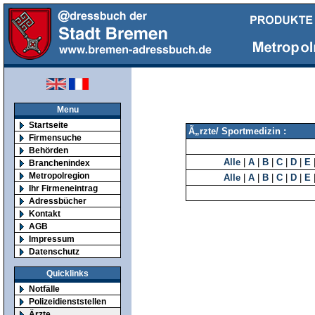
Menu
Startseite
Ã„rzte/ Sportmedizin :
Firmensuche
Behörden
Alle
|
A
|
B
|
C
|
D
|
E
Branchenindex
Metropolregion
Alle
|
A
|
B
|
C
|
D
|
E
Ihr Firmeneintrag
Adressbücher
Kontakt
AGB
Impressum
Datenschutz
Quicklinks
Notfälle
Polizeidienststellen
Ärzte