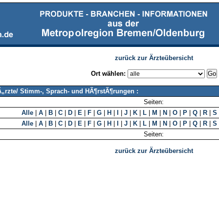
zurück zur Ärzteübersicht
Ort wählen:
Ã„rzte/ Stimm-, Sprach- und HÃ¶rstÃ¶rungen :
Seiten:
Alle
|
A
|
B
|
C
|
D
|
E
|
F
|
G
|
H
|
I
|
J
|
K
|
L
|
M
|
N
|
O
|
P
|
Q
|
R
|
S
Alle
|
A
|
B
|
C
|
D
|
E
|
F
|
G
|
H
|
I
|
J
|
K
|
L
|
M
|
N
|
O
|
P
|
Q
|
R
|
S
Seiten:
zurück zur Ärzteübersicht