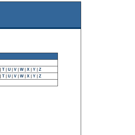
|
T
|
U
|
V
|
W
|
X
|
Y
|
Z
|
T
|
U
|
V
|
W
|
X
|
Y
|
Z