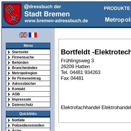
Menu
Bortfeldt -Elektrotech
Startseite
Firmensuche
Frühlingsweg 3
Behörden
26209 Hatten
Branchenindex
Tel. 04481 934263
Metropolregion
Fax 04481
Ihr Firmeneintrag
Adressbücher
Kontakt
AGB
Impressum
Datenschutz
Elektrofachhandel Elektrohande
Quicklinks
Notfälle
Polizeidienststellen
Ärzte