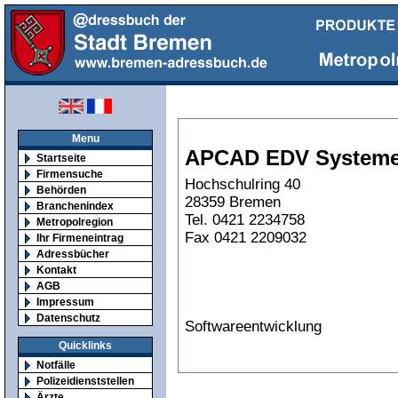
Menu
APCAD EDV System
Startseite
Firmensuche
Hochschulring 40
Behörden
28359 Bremen
Branchenindex
Tel. 0421 2234758
Metropolregion
Fax 0421 2209032
Ihr Firmeneintrag
Adressbücher
Kontakt
AGB
Impressum
Datenschutz
Softwareentwicklung
Quicklinks
Notfälle
Polizeidienststellen
Ärzte