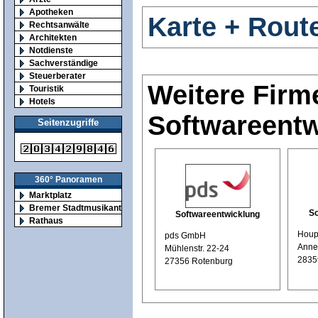
Apotheken
Karte + Rout
Rechtsanwälte
Architekten
Notdienste
Sachverständige
Steuerberater
Weitere Firm
Touristik
Hotels
Softwareent
Seitenzugriffe
360° Panoramen
Marktplatz
Bremer Stadtmusikanten
So
Softwareentwicklung
Rathaus
Houpe
pds GmbH
Anne
Mühlenstr. 22-24
2835
27356 Rotenburg