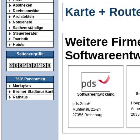
Apotheken
Karte + Rout
Rechtsanwälte
Architekten
Notdienste
Sachverständige
Steuerberater
Weitere Firm
Touristik
Hotels
Softwareent
Seitenzugriffe
360° Panoramen
Marktplatz
Bremer Stadtmusikanten
So
Softwareentwicklung
Rathaus
Houpe
pds GmbH
Anne
Mühlenstr. 22-24
2835
27356 Rotenburg