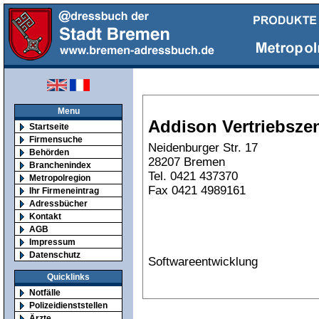
Menu
Addison Vertriebsz
Startseite
Firmensuche
Neidenburger Str. 17
Behörden
28207 Bremen
Branchenindex
Tel. 0421 437370
Metropolregion
Fax 0421 4989161
Ihr Firmeneintrag
Adressbücher
Kontakt
AGB
Impressum
Datenschutz
Softwareentwicklung
Quicklinks
Notfälle
Polizeidienststellen
Ärzte