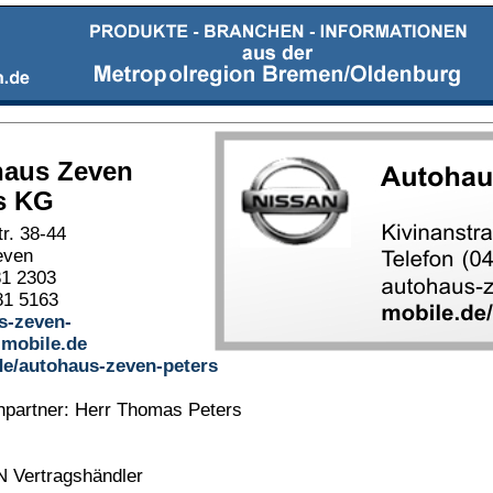
haus Zeven
s KG
tr. 38-44
even
81 2303
81 5163
s-zeven-
mobile.de
de/autohaus-zeven-peters
partner: Herr Thomas Peters
 Vertragshändler