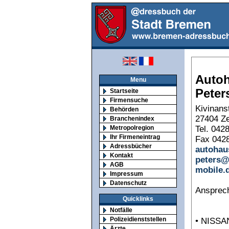
Auto
Menu
Peter
Startseite
Firmensuche
Kivinans
Behörden
27404 Z
Branchenindex
Tel. 042
Metropolregion
Ihr Firmeneintrag
Fax 042
Adressbücher
autohau
Kontakt
peters@
AGB
mobile.
Impressum
Datenschutz
Ansprech
Quicklinks
Notfälle
Polizeidienststellen
• NISSAN
Ärzte