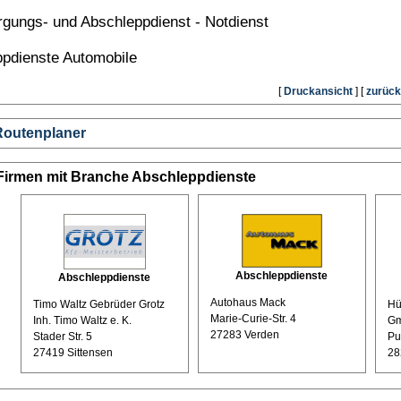
rgungs- und Abschleppdienst - Notdienst
pdienste Automobile
[
Druckansicht
] [
zurück
Routenplaner
Firmen mit Branche Abschleppdienste
Abschleppdienste
Abschleppdienste
Autohaus Mack
Timo Waltz Gebrüder Grotz
Hü
Marie-Curie-Str. 4
Inh. Timo Waltz e. K.
G
27283 Verden
Stader Str. 5
Pu
27419 Sittensen
28