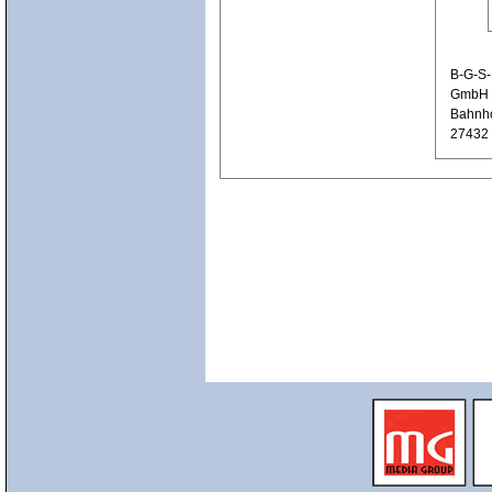
B-G-S-
GmbH 
Bahnho
27432 