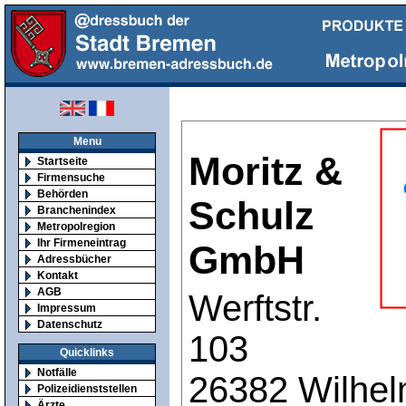
Menu
Moritz &
Startseite
Firmensuche
Behörden
Schulz
Branchenindex
Metropolregion
Ihr Firmeneintrag
GmbH
Adressbücher
Kontakt
AGB
Werftstr.
Impressum
Datenschutz
103
Quicklinks
Notfälle
26382 Wilhe
Polizeidienststellen
Ärzte