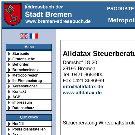
Menu
Alldatax Steuerbera
Startseite
Firmensuche
Domshof 18-20
Behörden
28195 Bremen
Branchenindex
Tel. 0421 3686900
Metropolregion
Fax 0421 3686999
Ihr Firmeneintrag
info@alldatax.de
Adressbücher
Kontakt
www.alldatax.de
AGB
Impressum
Datenschutz
Quicklinks
Steuerberatung Wirtschaftsprüf
Notfälle
Polizeidienststellen
Ärzte