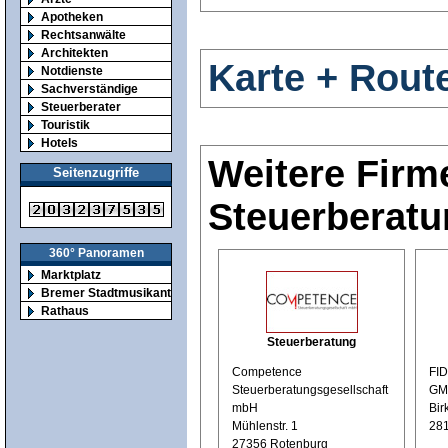
Apotheken
Rechtsanwälte
Architekten
Karte + Rout
Notdienste
Sachverständige
Steuerberater
Touristik
Hotels
Weitere Firm
Seitenzugriffe
Steuerberatu
360° Panoramen
Marktplatz
Bremer Stadtmusikanten
Rathaus
Steuerberatung
Competence
FI
Steuerberatungsgesellschaft
GM
mbH
Bir
Mühlenstr. 1
28
27356 Rotenburg