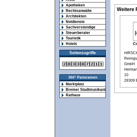
Apotheken
Weitere 
Rechtsanwälte
Architekten
Notdienste
Sachverständige
Steuerberater
Touristik
Co
Hotels
Seitenzugriffe
HIRSCH
Reinigu
GmbH
Hermann
10
360° Panoramen
28309 
Marktplatz
Bremer Stadtmusikanten
Rathaus