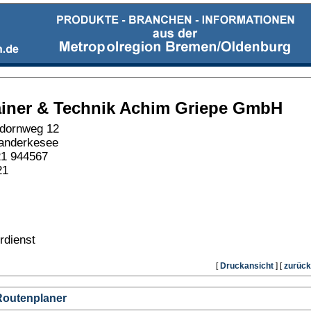
iner & Technik Achim Griepe GmbH
dornweg 12
anderkesee
21 944567
21
rdienst
[
Druckansicht
] [
zurück
Routenplaner