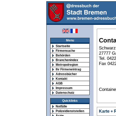
Conta
Menu
Startseite
Schwarz
Firmensuche
27777 G
Behörden
Tel. 042
Branchenindex
Fax 042
Metropolregion
Ihr Firmeneintrag
Adressbücher
Kontakt
AGB
Impressum
Containe
Datenschutz
Quicklinks
Notfälle
Karte + 
Polizeidienststellen
Ärzte