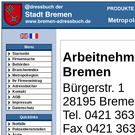
Menu
Arbeitneh
Startseite
Firmensuche
Behörden
Bremen
Branchenindex
Metropolregion
Ihr Firmeneintrag
Bürgerstr. 1
Adressbücher
Kontakt
28195 Breme
AGB
Impressum
Datenschutz
Tel. 0421 36
Quicklinks
Fax 0421 36
Notfälle
Polizeidienststellen
Ärzte