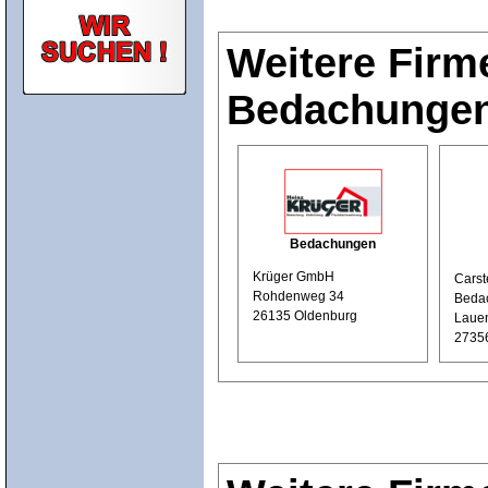
Weitere Firm
Bedachunge
Bedachungen
Krüger GmbH
Carst
Rohdenweg 34
Beda
26135 Oldenburg
Laue
2735