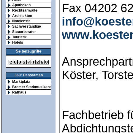
Fax 04202 6
Apotheken
Rechtsanwälte
Architekten
info@koeste
Notdienste
Sachverständige
www.koeste
Steuerberater
Touristik
Hotels
Seitenzugriffe
Ansprechpart
Köster, Torst
360° Panoramen
Marktplatz
Bremer Stadtmusikanten
Rathaus
Fachbetrieb 
Abdichtungst