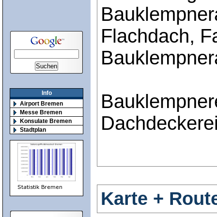
Bauklempnera
Flachdach, F
Bauklempnera
Info
Bauklempner
Airport Bremen
Messe Bremen
Dachdeckere
Konsulate Bremen
Stadtplan
Karte + Rout