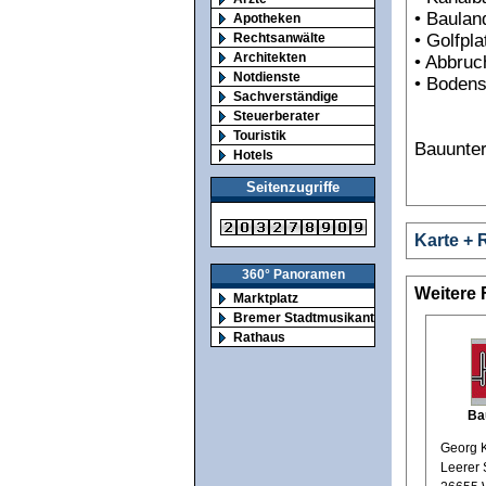
• Baulan
Apotheken
• Golfpl
Rechtsanwälte
Architekten
• Abbruc
Notdienste
• Bodens
Sachverständige
Steuerberater
Touristik
Bauunte
Hotels
Seitenzugriffe
Karte + 
360° Panoramen
Weitere
Marktplatz
Bremer Stadtmusikanten
Rathaus
Ba
Georg 
Leerer 