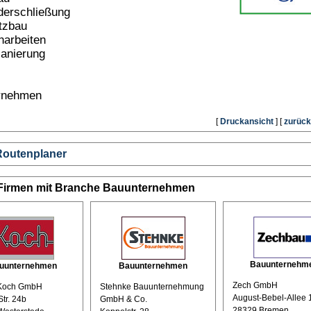
derschließung
atzbau
harbeiten
anierung
rnehmen
[
Druckansicht
] [
zurück
Routenplaner
 Firmen mit Branche Bauunternehmen
Bauunternehm
uunternehmen
Bauunternehmen
Zech GmbH
Koch GmbH
Stehnke Bauunternehmung
August-Bebel-Allee 
Str. 24b
GmbH & Co.
28329 Bremen