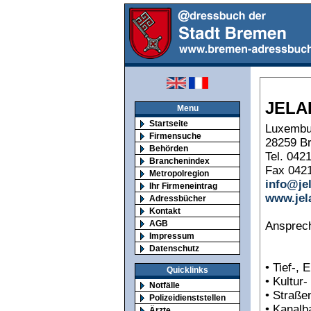
JELA
Menu
Startseite
Luxembur
Firmensuche
28259 B
Behörden
Tel. 042
Branchenindex
Fax 042
Metropolregion
info@je
Ihr Firmeneintrag
www.jel
Adressbücher
Kontakt
AGB
Ansprech
Impressum
Datenschutz
• Tief-,
Quicklinks
• Kultur
Notfälle
• Straße
Polizeidienststellen
• Kanalb
Ärzte