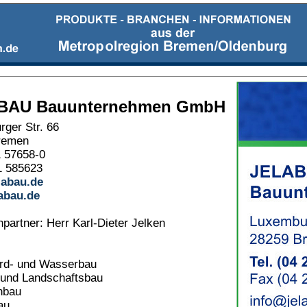
BAU Bauunternehmen GmbH
ger Str. 66
remen
1 57658-0
1 585623
labau.de
abau.de
partner: Herr Karl-Dieter Jelken
 Erd- und Wasserbau
- und Landschaftsbau
nbau
au