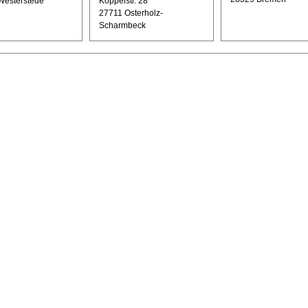
Westerstede
Koppelstr. 28
27711 Osterholz-
Scharmbeck