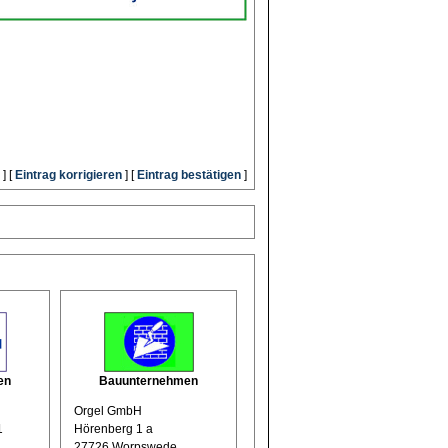
] [
Eintrag korrigieren
] [
Eintrag bestätigen
]
en
Bauunternehmen
Orgel GmbH
1
Hörenberg 1 a
27726 Worpswede