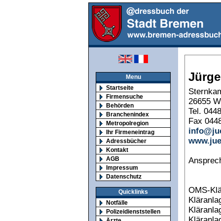
Jürg
Menu
Startseite
Sternka
Firmensuche
26655 W
Behörden
Tel. 044
Branchenindex
Fax 044
Metropolregion
info@ju
Ihr Firmeneintrag
www.ju
Adressbücher
Kontakt
AGB
Ansprech
Impressum
Datenschutz
OMS-Klär
Quicklinks
Kläranla
Notfälle
Kläranla
Polizeidienststellen
Kläranl
Ärzte