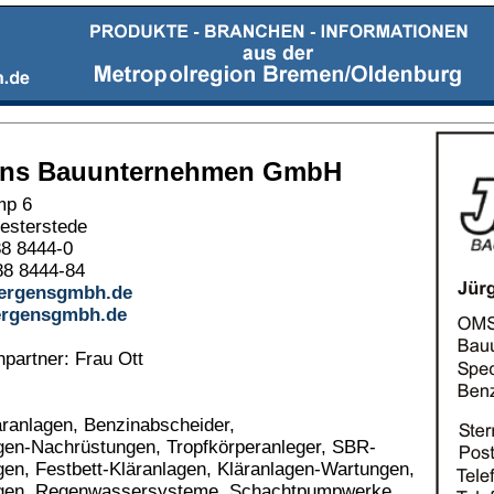
ens Bauunternehmen GmbH
mp 6
esterstede
88 8444-0
88 8444-84
ergensgmbh.de
ergensgmbh.de
partner: Frau Ott
anlagen, Benzinabscheider,
gen-Nachrüstungen, Tropfkörperanleger, SBR-
gen, Festbett-Kläranlagen, Kläranlagen-Wartungen,
agen, Regenwassersysteme, Schachtpumpwerke