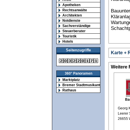
Apotheken
Bauunter
Rechtsanwälte
Architekten
Kläranla
Notdienste
Wartung
Sachverständige
Schacht
Steuerberater
Touristik
Hotels
Seitenzugriffe
Karte + 
Weitere
360° Panoramen
Marktplatz
Bremer Stadtmusikanten
Rathaus
Ba
Georg 
Leerer 
26655 