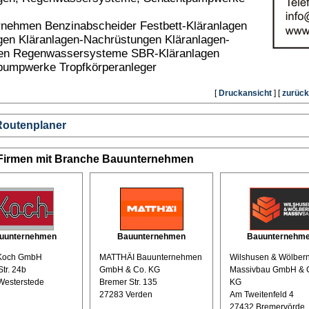
nehmen Benzinabscheider Festbett-Kläranlagen
gen Kläranlagen-Nachrüstungen Kläranlagen-
en Regenwassersysteme SBR-Kläranlagen
pumpwerke Tropfkörperanleger
[
Druckansicht
] [
zurück
Routenplaner
 Firmen mit Branche Bauunternehmen
uunternehmen
Bauunternehmen
Bauunternehm
Koch GmbH
MATTHÄI Bauunternehmen
Wilshusen & Wölber
Str. 24b
GmbH & Co. KG
Massivbau GmbH & 
Westerstede
Bremer Str. 135
KG
27283 Verden
Am Tweitenfeld 4
27432 Bremervörde