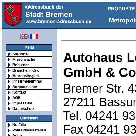
Menu
Autohaus L
Startseite
Firmensuche
Behörden
GmbH & Co
Branchenindex
Metropolregion
Ihr Firmeneintrag
Bremer Str. 4
Adressbücher
Kontakt
27211 Bass
AGB
Impressum
Datenschutz
Tel. 04241 9
Quicklinks
Fax 04241 9
Notfälle
Polizeidienststellen
Ärzte