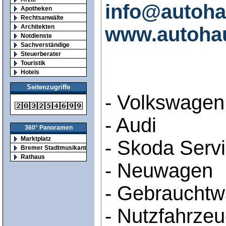
info@autoha
Apotheken
Rechtsanwälte
www.autohau
Architekten
Notdienste
Sachverständige
Steuerberater
Touristik
Hotels
Seitenzugriffe
- Volkswagen
- Audi
360° Panoramen
Marktplatz
- Skoda Serv
Bremer Stadtmusikanten
Rathaus
- Neuwagen
- Gebraucht
- Nutzfahrze