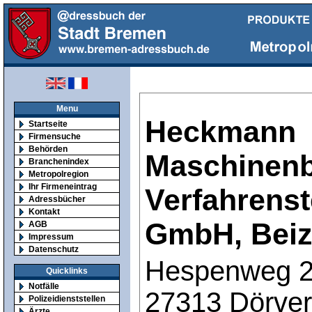
Menu
Heckmann
Startseite
Firmensuche
Behörden
Maschinen
Branchenindex
Metropolregion
Ihr Firmeneintrag
Verfahrens
Adressbücher
Kontakt
GmbH, Bei
AGB
Impressum
Datenschutz
Hespenweg 
Quicklinks
Notfälle
27313 Dörve
Polizeidienststellen
Ärzte