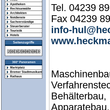
Tel. 04239 89
Apotheken
Rechtsanwälte
Architekten
Fax 04239 89
Notdienste
Sachverständige
info-hul@he
Steuerberater
Touristik
Hotels
www.heckma
Seitenzugriffe
360° Panoramen
Marktplatz
Maschinenba
Bremer Stadtmusikanten
Rathaus
Verfahrenstec
Behälterbau,
Apparatebau,