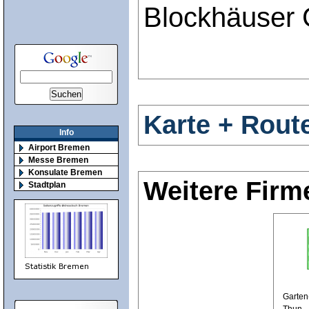
Blockhäuser 
Karte + Rout
Info
Airport Bremen
Messe Bremen
Konsulate Bremen
Weitere Firm
Stadtplan
Garten-
Thun