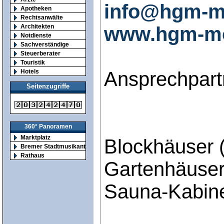
info@hgm-m
Apotheken
Rechtsanwälte
www.hgm-mo
Architekten
Notdienste
Sachverständige
Steuerberater
Touristik
Ansprechpart
Hotels
Seitenzugriffe
360° Panoramen
Marktplatz
Blockhäuser 
Bremer Stadtmusikanten
Rathaus
Gartenhäuser
Sauna-Kabin