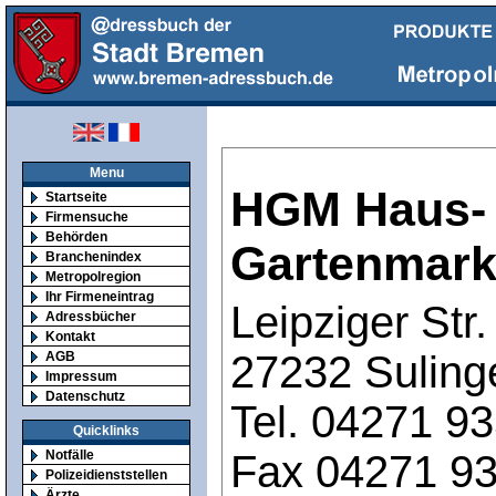
Menu
HGM Haus-
Startseite
Firmensuche
Behörden
Gartenmar
Branchenindex
Metropolregion
Ihr Firmeneintrag
Leipziger Str.
Adressbücher
Kontakt
27232 Suling
AGB
Impressum
Datenschutz
Tel. 04271 9
Quicklinks
Fax 04271 9
Notfälle
Polizeidienststellen
Ärzte