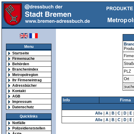
Bran
Menu
Produ
Startseite
Firm
Firmensuche
Straß
Behörden
Branchenindex
PLZ
Metropolregion
Ort
Ihr Firmeneintrag
Adressbücher
Kontakt
AGB
Info
Firma
Impressum
Datenschutz
Alle
|
A
|
B
|
C
|
D
|
E
Quicklinks
Alle
|
A
|
B
|
C
|
D
|
E
Notfälle
Polizeidienststellen
Ärzte