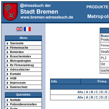
Bran
Menu
Produ
Startseite
Firm
Firmensuche
Straß
Behörden
Branchenindex
PLZ
Metropolregion
Ort
Ihr Firmeneintrag
Adressbücher
Kontakt
AGB
Info
Firma
Impressum
Datenschutz
Alle
|
A
|
B
|
C
|
D
|
E
Quicklinks
Alle
|
A
|
B
|
C
|
D
|
E
Notfälle
Polizeidienststellen
Ärzte