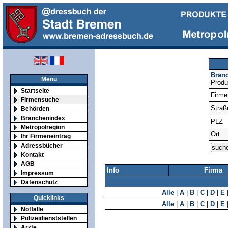
Bran
Menu
Produ
Startseite
Firm
Firmensuche
Straß
Behörden
Branchenindex
PLZ
Metropolregion
Ort
Ihr Firmeneintrag
Adressbücher
Kontakt
AGB
Info
Firma
Impressum
Datenschutz
Alle
|
A
|
B
|
C
|
D
|
E
Quicklinks
Alle
|
A
|
B
|
C
|
D
|
E
Notfälle
Polizeidienststellen
Ärzte