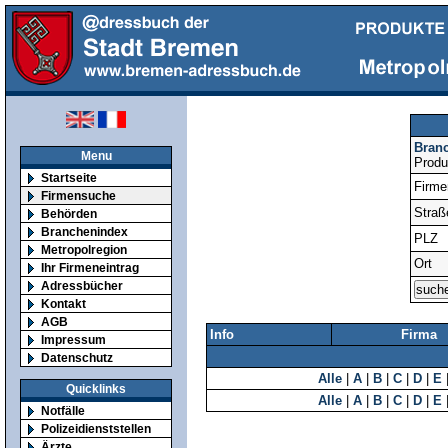
Bran
Menu
Produ
Startseite
Firm
Firmensuche
Straß
Behörden
Branchenindex
PLZ
Metropolregion
Ort
Ihr Firmeneintrag
Adressbücher
Kontakt
AGB
Info
Firma
Impressum
Datenschutz
Alle
|
A
|
B
|
C
|
D
|
E
Quicklinks
Alle
|
A
|
B
|
C
|
D
|
E
Notfälle
Polizeidienststellen
Ärzte