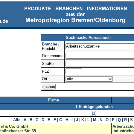
Suchmaske Adressbuch
Branche
/
Produkt:
Firmenname
Straße:
PLZ
Ort
Firma
1 Einträge gefunden
[1]
Alle
|
A
|
B
|
C
|
D
|
E
|
F
|
G
|
H
|
I
|
J
|
K
|
L
|
M
|
N
|
O
|
P
|
Q
|
R
|
S
iel & Co. GmbH
Arbeitsschu
chönebecker Str. 39
Industriebe