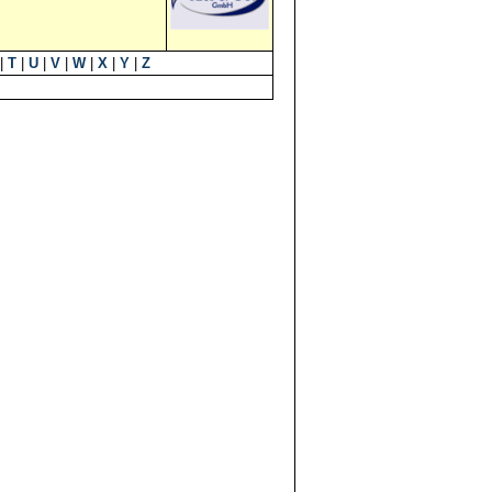
|
T
|
U
|
V
|
W
|
X
|
Y
|
Z