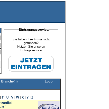
Eintragungsservice:
Sie haben Ihre Firma nicht
gefunden?
Nutzen Sie unseren
Eintragsservice:
Branche(n)
Logo
|
T
|
U
|
V
|
W
|
X
|
Y
|
Z
tzartikel
darf