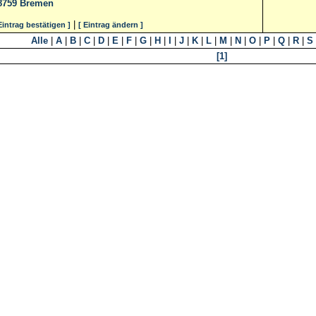
8759
Bremen
|
Eintrag bestätigen ]
[ Eintrag ändern ]
Alle
|
A
|
B
|
C
|
D
|
E
|
F
|
G
|
H
|
I
|
J
|
K
|
L
|
M
|
N
|
O
|
P
|
Q
|
R
|
S
[1]