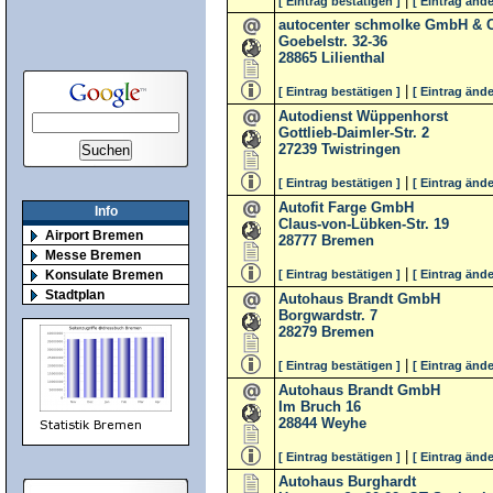
|
[ Eintrag bestätigen ]
[ Eintrag ände
autocenter schmolke GmbH & 
Goebelstr. 32-36
28865
Lilienthal
|
[ Eintrag bestätigen ]
[ Eintrag ände
Autodienst Wüppenhorst
Gottlieb-Daimler-Str. 2
27239
Twistringen
|
[ Eintrag bestätigen ]
[ Eintrag ände
Autofit Farge GmbH
Info
Claus-von-Lübken-Str. 19
Airport Bremen
28777
Bremen
Messe Bremen
|
[ Eintrag bestätigen ]
[ Eintrag ände
Konsulate Bremen
Stadtplan
Autohaus Brandt GmbH
Borgwardstr. 7
28279
Bremen
|
[ Eintrag bestätigen ]
[ Eintrag ände
Autohaus Brandt GmbH
Im Bruch 16
28844
Weyhe
|
[ Eintrag bestätigen ]
[ Eintrag ände
Autohaus Burghardt