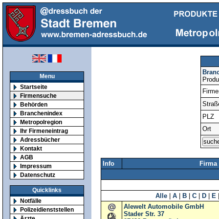
Bran
Menu
Produ
Startseite
Firm
Firmensuche
Straß
Behörden
Branchenindex
PLZ
Metropolregion
Ort
Ihr Firmeneintrag
Adressbücher
Kontakt
AGB
Info
Firma
Impressum
Datenschutz
Quicklinks
Alle
|
A
|
B
|
C
|
D
|
E
Notfälle
Alewelt Automobile GmbH
Polizeidienststellen
Stader Str. 37
Ärzte