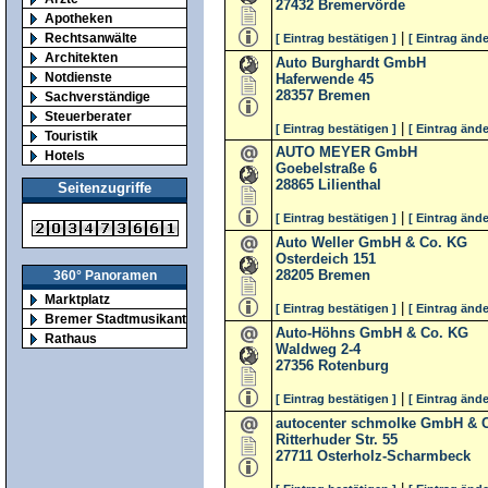
27432
Bremervörde
Apotheken
|
Rechtsanwälte
[ Eintrag bestätigen ]
[ Eintrag ände
Architekten
Auto Burghardt GmbH
Notdienste
Haferwende 45
28357
Bremen
Sachverständige
Steuerberater
|
[ Eintrag bestätigen ]
[ Eintrag ände
Touristik
AUTO MEYER GmbH
Hotels
Goebelstraße 6
28865
Lilienthal
Seitenzugriffe
|
[ Eintrag bestätigen ]
[ Eintrag ände
Auto Weller GmbH & Co. KG
Osterdeich 151
28205
Bremen
360° Panoramen
Marktplatz
|
[ Eintrag bestätigen ]
[ Eintrag ände
Bremer Stadtmusikanten
Auto-Höhns GmbH & Co. KG
Rathaus
Waldweg 2-4
27356
Rotenburg
|
[ Eintrag bestätigen ]
[ Eintrag ände
autocenter schmolke GmbH & 
Ritterhuder Str. 55
27711
Osterholz-Scharmbeck