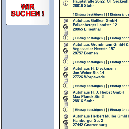
Hauptstraße 20-22, OT Secken
28816
Stuhr
|
[ Eintrag bestätigen ]
[ Eintrag ände
Autohaus Geffken GmbH
Falkenberger Landstr. 12
28865
Lilienthal
|
[ Eintrag bestätigen ]
[ Eintrag ände
Autohaus Grundmann GmbH &
Vegesacker Heerstr. 157
28757
Bremen
|
[ Eintrag bestätigen ]
[ Eintrag ände
Autohaus H. Dieckmann
Jan-Weber-Str. 14
27726
Worpswede
|
[ Eintrag bestätigen ]
[ Eintrag ände
Autohaus H. J. Herbst GmbH
Max-Planck-Str. 3
28816
Stuhr
|
[ Eintrag bestätigen ]
[ Eintrag ände
Autohaus Herbert Müller GmbH
Hamburger Str. 2
27442
Gnarrenburg