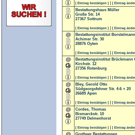
|
[ Eintrag bestätigen ]
[ Eintrag ände
Bestattungshaus Müller
Große Str. 14
27367
Sottrum
|
[ Eintrag bestätigen ]
[ Eintrag ände
Bestattungsinstitut Borstelma
Achimer Str. 30
28876
Oyten
|
[ Eintrag bestätigen ]
[ Eintrag ände
Bestattungsinstitut Brückman
Kirchstr. 12
27356
Rotenburg
|
[ Eintrag bestätigen ]
[ Eintrag ände
Bley, Gerold Otto
Südgeorgsfehner Str. 4-6 + 20
26689
Apen
|
[ Eintrag bestätigen ]
[ Eintrag ände
Cordes, Thomas
Bismarckstr. 10
27749
Delmenhorst
|
[ Eintrag bestätigen ]
[ Eintrag ände
Grotheer Bestattungen