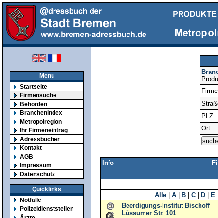
Bran
Menu
Produ
Startseite
Firm
Firmensuche
Straß
Behörden
Branchenindex
PLZ
Metropolregion
Ort
Ihr Firmeneintrag
Adressbücher
Kontakt
AGB
Info
F
Impressum
Datenschutz
Quicklinks
Alle
|
A
|
B
|
C
|
D
|
E
Notfälle
Beerdigungs-Institut Bischoff
Polizeidienststellen
Lüssumer Str. 101
Ärzte