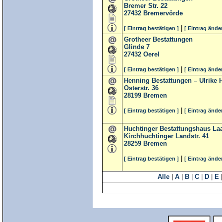
Bremer Str. 22
27432
Bremervörde
|
[ Eintrag bestätigen ]
[ Eintrag ände
Grotheer Bestattungen
Glinde 7
27432
Oerel
|
[ Eintrag bestätigen ]
[ Eintrag ände
Henning Bestattungen – Ulrike 
Osterstr. 36
28199
Bremen
|
[ Eintrag bestätigen ]
[ Eintrag ände
Huchtinger Bestattungshaus Laa
Kirchhuchtinger Landstr. 41
28259
Bremen
|
[ Eintrag bestätigen ]
[ Eintrag ände
Alle
|
A
|
B
|
C
|
D
|
E