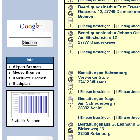
[ Eintrag bestätigen ]
[ Eintrag ände
Beerdigungsinstitut Fritz Freu
Rosenstr. 42, 27749 Delmenhors
Bremen
|
[ Eintrag bestätigen ]
[ Eintrag ände
Beerdigungsinstitut Johann Oe
Am Glockenstein 12
27777
Ganderkesee
|
[ Eintrag bestätigen ]
[ Eintrag ände
Info
Airport Bremen
Bestattungen Bahrenburg
Messe Bremen
Vorwerker Str. 6
Konsulate Bremen
27412
Wilstedt
Stadtplan
|
[ Eintrag bestätigen ]
[ Eintrag ände
Bestattungen Nagel
Am Schraderberg 7
28832
Achim
|
[ Eintrag bestätigen ]
[ Eintrag ände
Bestattungshaus G. Lehmann 
Birkenweg 13
27356
Rotenburg