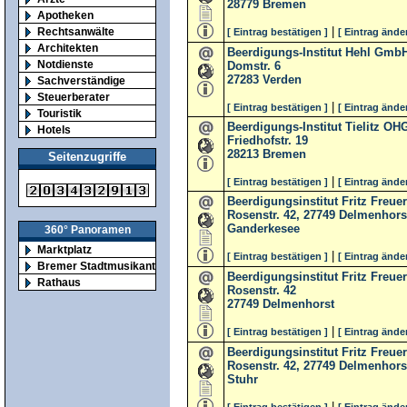
28779
Bremen
Apotheken
|
Rechtsanwälte
[ Eintrag bestätigen ]
[ Eintrag ände
Architekten
Beerdigungs-Institut Hehl Gmb
Notdienste
Domstr. 6
27283
Verden
Sachverständige
Steuerberater
|
[ Eintrag bestätigen ]
[ Eintrag ände
Touristik
Beerdigungs-Institut Tielitz OH
Hotels
Friedhofstr. 19
28213
Bremen
Seitenzugriffe
|
[ Eintrag bestätigen ]
[ Eintrag ände
Beerdigungsinstitut Fritz Freu
Rosenstr. 42, 27749 Delmenhors
Ganderkesee
360° Panoramen
Marktplatz
|
[ Eintrag bestätigen ]
[ Eintrag ände
Bremer Stadtmusikanten
Beerdigungsinstitut Fritz Freu
Rathaus
Rosenstr. 42
27749
Delmenhorst
|
[ Eintrag bestätigen ]
[ Eintrag ände
Beerdigungsinstitut Fritz Freu
Rosenstr. 42, 27749 Delmenhors
Stuhr
|