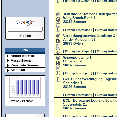
|
[ Eintrag bestätigen ]
[ Eintrag ändern
Transmode Overseas Transportg
Willy-Brandt-Platz 1
28215
Bremen
|
[ Eintrag bestätigen ]
[ Eintrag ändern
Verpackungsservice Jacobsen & 
An der Autobahn 39
28876
Oyten
Info
|
[ Eintrag bestätigen ]
[ Eintrag ändern
Airport Bremen
Weserport GmbH
Messe Bremen
Hüttenstr. 20
28237
Bremen
Konsulate Bremen
Stadtplan
|
[ Eintrag bestätigen ]
[ Eintrag ändern
BVL Bundesvereinigung Logistik 
Schlachte 31
28195
Bremen
|
[ Eintrag bestätigen ]
[ Eintrag ändern
ECL - Eurocargo Logistic Betei
Südweststr. 21
28237
Bremen
|
[ Eintrag bestätigen ]
[ Eintrag ändern