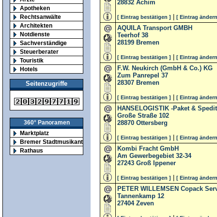
28832
Achim
Apotheken
|
Rechtsanwälte
[ Eintrag bestätigen ]
[ Eintrag ändern
Architekten
AQUILA Transport GMBH
Notdienste
Teerhof 38
28199
Bremen
Sachverständige
Steuerberater
|
[ Eintrag bestätigen ]
[ Eintrag ändern
Touristik
F.W. Neukirch (GmbH & Co.) KG
Hotels
Zum Panrepel 37
28307
Bremen
Seitenzugriffe
|
[ Eintrag bestätigen ]
[ Eintrag ändern
HANSELOGISTIK -Paket & Spedit
Große Straße 102
28870
Ottersberg
360° Panoramen
Marktplatz
|
[ Eintrag bestätigen ]
[ Eintrag ändern
Bremer Stadtmusikanten
Kombi Fracht GmbH
Rathaus
Am Gewerbegebiet 32-34
27243
Groß Ippener
|
[ Eintrag bestätigen ]
[ Eintrag ändern
PETER WILLEMSEN Copack Serv
Tannenkamp 12
27404
Zeven