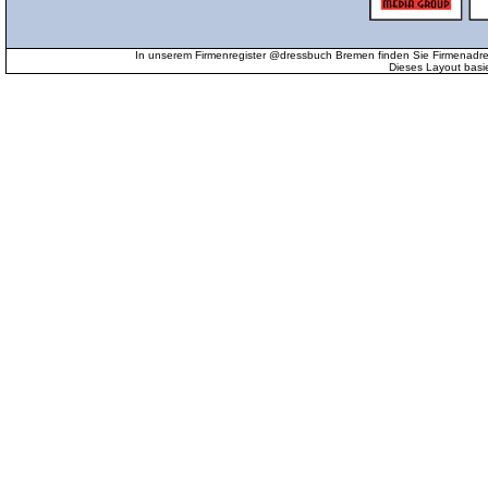
In unserem Firmenregister @dressbuch Bremen finden Sie Firmenadr
Dieses Layout basi