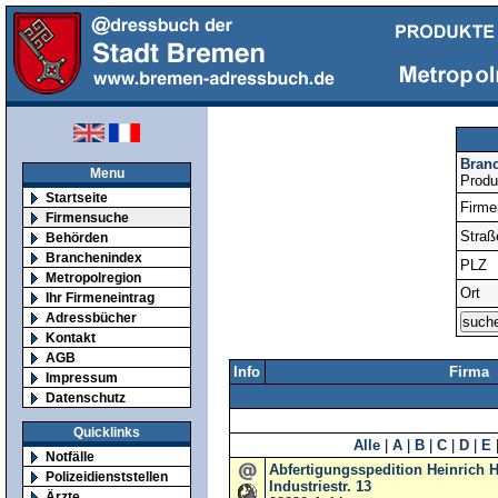
Bran
Menu
Produ
Startseite
Firm
Firmensuche
Straß
Behörden
Branchenindex
PLZ
Metropolregion
Ort
Ihr Firmeneintrag
Adressbücher
Kontakt
AGB
Info
Firma
Impressum
Datenschutz
Quicklinks
Alle
|
A
|
B
|
C
|
D
|
E
Notfälle
Abfertigungsspedition Heinric
Polizeidienststellen
Industriestr. 13
Ärzte