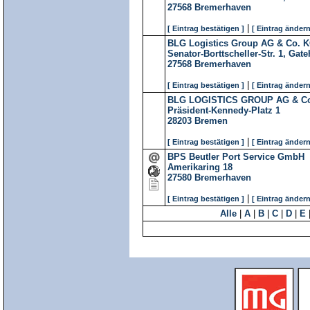
27568
Bremerhaven
|
[ Eintrag bestätigen ]
[ Eintrag ändern
BLG Logistics Group AG & Co. 
Senator-Borttscheller-Str. 1, Gat
27568
Bremerhaven
|
[ Eintrag bestätigen ]
[ Eintrag ändern
BLG LOGISTICS GROUP AG & C
Präsident-Kennedy-Platz 1
28203
Bremen
|
[ Eintrag bestätigen ]
[ Eintrag ändern
BPS Beutler Port Service GmbH
Amerikaring 18
27580
Bremerhaven
|
[ Eintrag bestätigen ]
[ Eintrag ändern
Alle
|
A
|
B
|
C
|
D
|
E