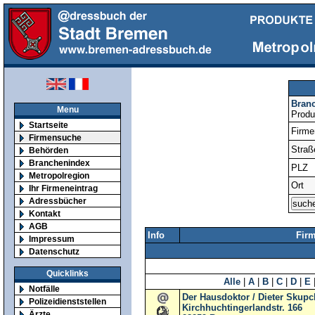
Bran
Menu
Produ
Startseite
Firm
Firmensuche
Straß
Behörden
Branchenindex
PLZ
Metropolregion
Ort
Ihr Firmeneintrag
Adressbücher
Kontakt
AGB
Info
Fir
Impressum
Datenschutz
Quicklinks
Alle
|
A
|
B
|
C
|
D
|
E
Notfälle
Der Hausdoktor / Dieter Skupc
Polizeidienststellen
Kirchhuchtingerlandstr. 166
Ärzte