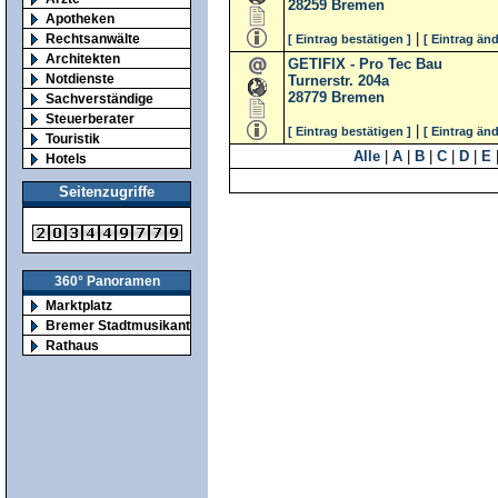
28259
Bremen
Apotheken
|
Rechtsanwälte
[ Eintrag bestätigen ]
[ Eintrag änd
Architekten
GETIFIX - Pro Tec Bau
Notdienste
Turnerstr. 204a
28779
Bremen
Sachverständige
Steuerberater
|
[ Eintrag bestätigen ]
[ Eintrag änd
Touristik
Alle
|
A
|
B
|
C
|
D
|
E
Hotels
Seitenzugriffe
360° Panoramen
Marktplatz
Bremer Stadtmusikanten
Rathaus