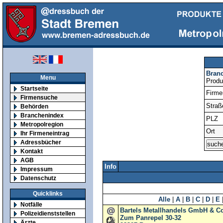
Bran
Menu
Produ
Startseite
Firm
Firmensuche
Straß
Behörden
Branchenindex
PLZ
Metropolregion
Ort
Ihr Firmeneintrag
Adressbücher
Kontakt
AGB
Info
Impressum
Datenschutz
Quicklinks
Alle
|
A
|
B
|
C
|
D
|
E
Notfälle
Bartels Metallhandels GmbH & C
Polizeidienststellen
Zum Panrepel 30-32
Ärzte