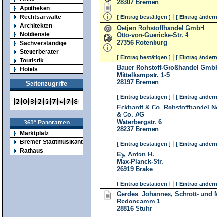
28307
Bremen
Apotheken
|
Rechtsanwälte
[ Eintrag bestätigen ]
[ Eintrag ändern
Architekten
Oetjen Rohstoffhandel GmbH
Notdienste
Otto-von-Guericke-Str. 4
27356
Rotenburg
Sachverständige
Steuerberater
|
[ Eintrag bestätigen ]
[ Eintrag ändern
Touristik
Bauer Rohstoff-Großhandel GmbH
Hotels
Mittelkampstr. 1-5
28197
Bremen
Seitenzugriffe
|
[ Eintrag bestätigen ]
[ Eintrag ändern
Eckhardt & Co. Rohstoffhandel 
& Co. AG
Waterbergstr. 6
360° Panoramen
28237
Bremen
Marktplatz
Bremer Stadtmusikanten
|
[ Eintrag bestätigen ]
[ Eintrag ändern
Rathaus
Ey, Anton H.
Max-Planck-Str.
26919
Brake
|
[ Eintrag bestätigen ]
[ Eintrag ändern
Gerdes, Johannes, Schrott- und
Rodendamm 1
28816
Stuhr