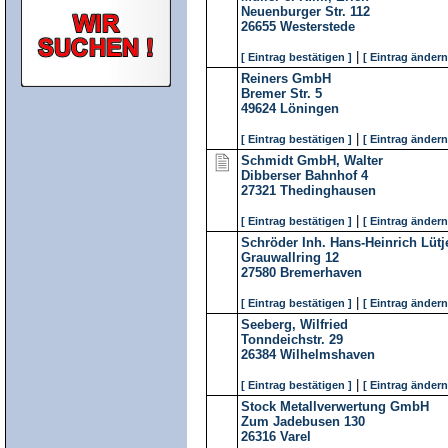
Neuenburger Str. 112
26655
Westerstede
|
[ Eintrag bestätigen ]
[ Eintrag ändern
Reiners GmbH
Bremer Str. 5
49624
Löningen
|
[ Eintrag bestätigen ]
[ Eintrag ändern
Schmidt GmbH, Walter
Dibberser Bahnhof 4
27321
Thedinghausen
|
[ Eintrag bestätigen ]
[ Eintrag ändern
Schröder Inh. Hans-Heinrich Lütj
Grauwallring 12
27580
Bremerhaven
|
[ Eintrag bestätigen ]
[ Eintrag ändern
Seeberg, Wilfried
Tonndeichstr. 29
26384
Wilhelmshaven
|
[ Eintrag bestätigen ]
[ Eintrag ändern
Stock Metallverwertung GmbH
Zum Jadebusen 130
26316
Varel