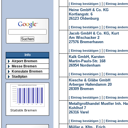
|
[ Eintrag bestätigen ]
[ Eintrag ändern
Heine GmbH & Co. KG
Kortlangstr. 6
26123
Oldenburg
|
[ Eintrag bestätigen ]
[ Eintrag ändern
Jacob GmbH & Co. KG, Kurt
Am Wischacker 2
27576
Bremerhaven
|
[ Eintrag bestätigen ]
[ Eintrag ändern
Info
Kalk GmbH, Karsten
Martin-Pauls-Str. 168
Airport Bremen
26954
Nordenham
Messe Bremen
Konsulate Bremen
|
[ Eintrag bestätigen ]
[ Eintrag ändern
Stadtplan
Kiesche & Gläbe GmbH
Arberger Hafendamm 20
28309
Bremen
|
[ Eintrag bestätigen ]
[ Eintrag ändern
Metallgroßhandel Mueller Inh. H
Kohlhof 7
26316
Varel
|
[ Eintrag bestätigen ]
[ Eintrag ändern
Müller e. Kfm., Erich