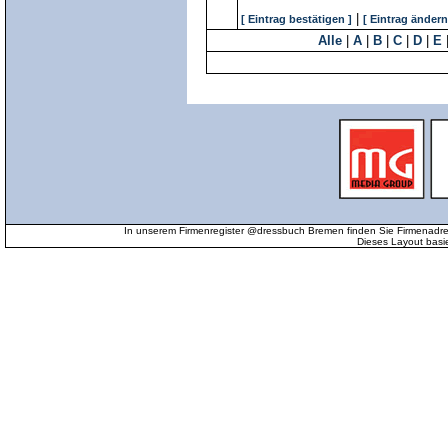
|
[ Eintrag bestätigen ]
[ Eintrag ändern
Alle
|
A
|
B
|
C
|
D
|
E
In unserem Firmenregister @dressbuch Bremen finden Sie Firmenadr
Dieses Layout basi