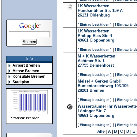
LK Wasserbetten
Hundsmühler Str. 159 A
26131
Oldenburg
|
[ Eintrag bestätigen ]
[ Eintrag ände
LK Wasserbetten
Philipp-Reis-Str. 4
49661
Cloppenburg
|
[ Eintrag bestätigen ]
[ Eintrag ände
M + K Wasserbetten
Info
Achimer Str. 1
27755
Delmenhorst
Airport Bremen
Messe Bremen
|
[ Eintrag bestätigen ]
[ Eintrag ände
Konsulate Bremen
Meisel + Gerken GmbH
Stadtplan
Buntentorsteinweg 103-105
28201
Bremen
|
[ Eintrag bestätigen ]
[ Eintrag ände
Wasserträumer Ihr Wasserbette
Löninger Str. 7
49661
Cloppenburg
|
[ Eintrag bestätigen ]
[ Eintrag ände
Alle
|
A
|
B
|
C
|
D
|
E