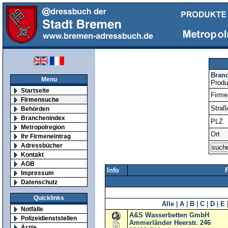
Bran
Menu
Produ
Startseite
Firm
Firmensuche
Straß
Behörden
Branchenindex
PLZ
Metropolregion
Ort
Ihr Firmeneintrag
Adressbücher
Kontakt
AGB
Info
Impressum
Datenschutz
Quicklinks
Alle
|
A
|
B
|
C
|
D
|
E
Notfälle
A&S Wasserbetten GmbH
Polizeidienststellen
Ammerländer Heerstr. 246
Ärzte