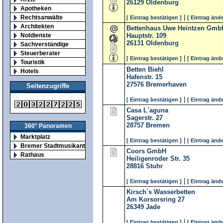
26129
Oldenburg
Apotheken
|
Rechtsanwälte
[ Eintrag bestätigen ]
[ Eintrag ände
Architekten
Bettenhaus Uwe Heintzen Gmb
Notdienste
Hauptstr. 109
26131
Oldenburg
Sachverständige
Steuerberater
|
[ Eintrag bestätigen ]
[ Eintrag ände
Touristik
Betten Biehl
Hotels
Hafenstr. 15
27576
Bremerhaven
Seitenzugriffe
|
[ Eintrag bestätigen ]
[ Eintrag ände
Casa L´aguna
Sagerstr. 27
28757
Bremen
360° Panoramen
Marktplatz
|
[ Eintrag bestätigen ]
[ Eintrag ände
Bremer Stadtmusikanten
Coors GmbH
Rathaus
Heiligenroder Str. 35
28816
Stuhr
|
[ Eintrag bestätigen ]
[ Eintrag ände
Kirsch´s Wasserbetten
Am Korsorsring 27
26349
Jade
|
[ Eintrag bestätigen ]
[ Eintrag ände