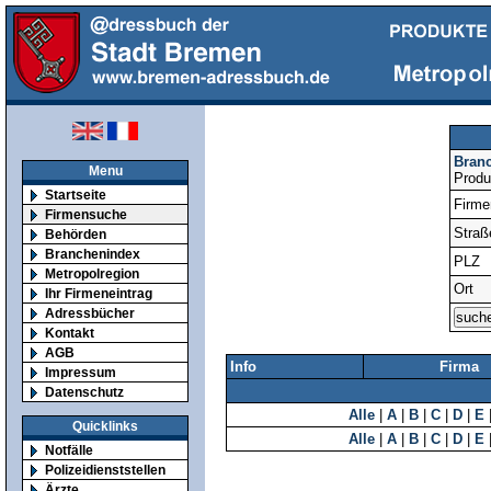
Bran
Menu
Produ
Startseite
Firm
Firmensuche
Straß
Behörden
Branchenindex
PLZ
Metropolregion
Ort
Ihr Firmeneintrag
Adressbücher
Kontakt
AGB
Info
Firma
Impressum
Datenschutz
Alle
|
A
|
B
|
C
|
D
|
E
Quicklinks
Alle
|
A
|
B
|
C
|
D
|
E
Notfälle
Polizeidienststellen
Ärzte