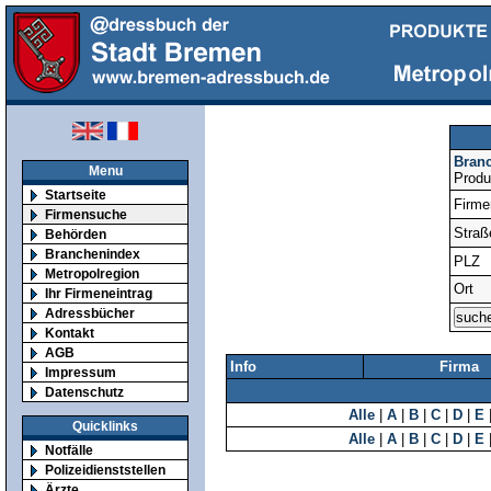
Bran
Menu
Produ
Startseite
Firm
Firmensuche
Straß
Behörden
Branchenindex
PLZ
Metropolregion
Ort
Ihr Firmeneintrag
Adressbücher
Kontakt
AGB
Info
Firma
Impressum
Datenschutz
Alle
|
A
|
B
|
C
|
D
|
E
Quicklinks
Alle
|
A
|
B
|
C
|
D
|
E
Notfälle
Polizeidienststellen
Ärzte