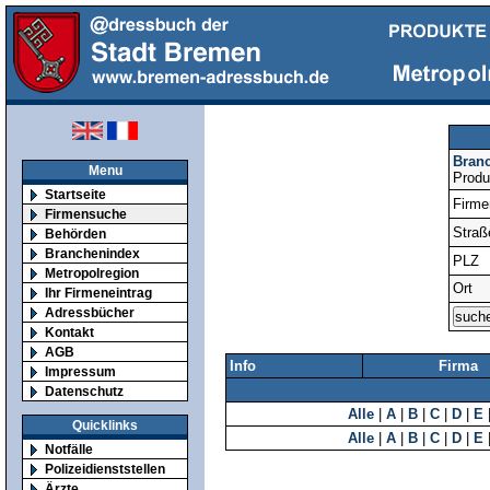
Bran
Menu
Produ
Startseite
Firm
Firmensuche
Straß
Behörden
Branchenindex
PLZ
Metropolregion
Ort
Ihr Firmeneintrag
Adressbücher
Kontakt
AGB
Info
Firma
Impressum
Datenschutz
Alle
|
A
|
B
|
C
|
D
|
E
Quicklinks
Alle
|
A
|
B
|
C
|
D
|
E
Notfälle
Polizeidienststellen
Ärzte