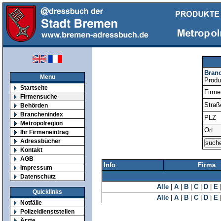
Bran
Menu
Produ
Startseite
Firm
Firmensuche
Straß
Behörden
Branchenindex
PLZ
Metropolregion
Ort
Ihr Firmeneintrag
Adressbücher
Kontakt
AGB
Info
Firma
Impressum
Datenschutz
Alle
|
A
|
B
|
C
|
D
|
E
Quicklinks
Alle
|
A
|
B
|
C
|
D
|
E
Notfälle
Polizeidienststellen
Ärzte