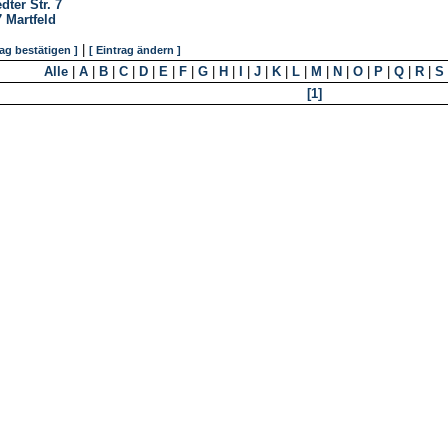
dter Str. 7
7
Martfeld
|
rag bestätigen ]
[ Eintrag ändern ]
Alle
|
A
|
B
|
C
|
D
|
E
|
F
|
G
|
H
|
I
|
J
|
K
|
L
|
M
|
N
|
O
|
P
|
Q
|
R
|
S
[1]