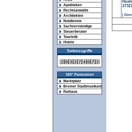
Huste
Apotheken
2732
Rechtsanwälte
[ Eint
Architekten
Notdienste
Sachverständige
Steuerberater
Touristik
Hotels
Seitenzugriffe
360° Panoramen
Marktplatz
Bremer Stadtmusikanten
Rathaus