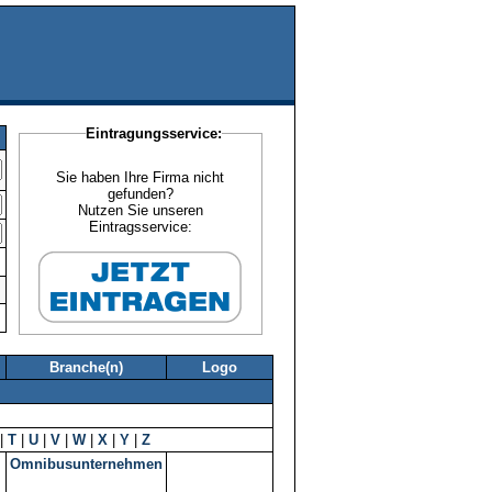
Eintragungsservice:
Sie haben Ihre Firma nicht
gefunden?
Nutzen Sie unseren
Eintragsservice:
Branche(n)
Logo
|
T
|
U
|
V
|
W
|
X
|
Y
|
Z
Omnibusunternehmen