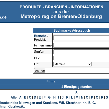
Suchmaske Adressbuch
Branche
/
Produkt:
Firmenname
Straße:
PLZ
Ort
Firma
1 Einträge gefunden
[1]
Alle
|
A
|
B
|
C
|
D
|
E
|
F
|
G
|
H
|
I
|
J
|
K
|
L
|
M
|
N
|
O
|
P
|
Q
|
R
|
S
usbetriebe Mietwagen und Krankentr. Wil. Kirschner Inh. B. G.
hner Klutzkewitz