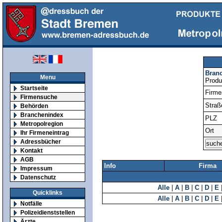
Bran
Menu
Produ
Startseite
Firm
Firmensuche
Straß
Behörden
Branchenindex
PLZ
Metropolregion
Ort
Ihr Firmeneintrag
Adressbücher
Kontakt
AGB
Info
Firma
Impressum
Datenschutz
Alle
|
A
|
B
|
C
|
D
|
E
Quicklinks
Alle
|
A
|
B
|
C
|
D
|
E
Notfälle
Polizeidienststellen
Ärzte