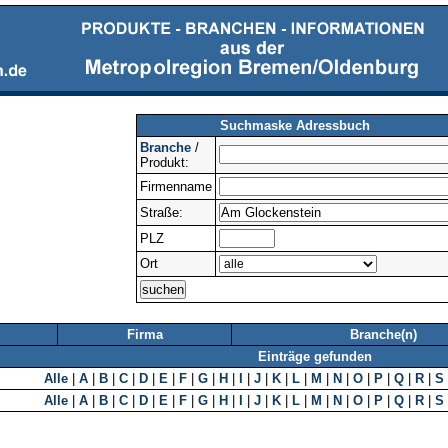
Suchmaske Adressbuch
Branche
/
Produkt:
Firmenname
Straße:
PLZ
Ort
Firma
Branche(n)
Einträge gefunden
Alle
|
A
|
B
|
C
|
D
|
E
|
F
|
G
|
H
|
I
|
J
|
K
|
L
|
M
|
N
|
O
|
P
|
Q
|
R
|
S
Alle
|
A
|
B
|
C
|
D
|
E
|
F
|
G
|
H
|
I
|
J
|
K
|
L
|
M
|
N
|
O
|
P
|
Q
|
R
|
S