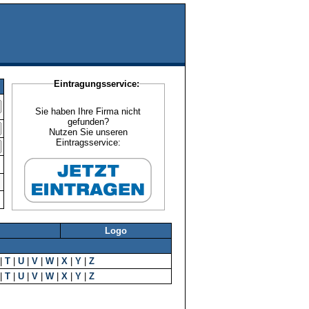
Eintragungsservice:
Sie haben Ihre Firma nicht
gefunden?
Nutzen Sie unseren
Eintragsservice:
Logo
|
T
|
U
|
V
|
W
|
X
|
Y
|
Z
|
T
|
U
|
V
|
W
|
X
|
Y
|
Z