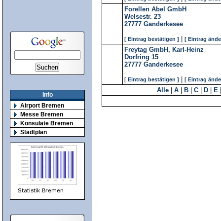
Forellen Abel GmbH
Welsestr. 23
27777
Ganderkesee
|
[ Eintrag bestätigen ]
[ Eintrag ände
Freytag GmbH, Karl-Heinz
Dorfring 15
27777
Ganderkesee
|
[ Eintrag bestätigen ]
[ Eintrag ände
Alle
|
A
|
B
|
C
|
D
|
E
Info
Airport Bremen
Messe Bremen
Konsulate Bremen
Stadtplan