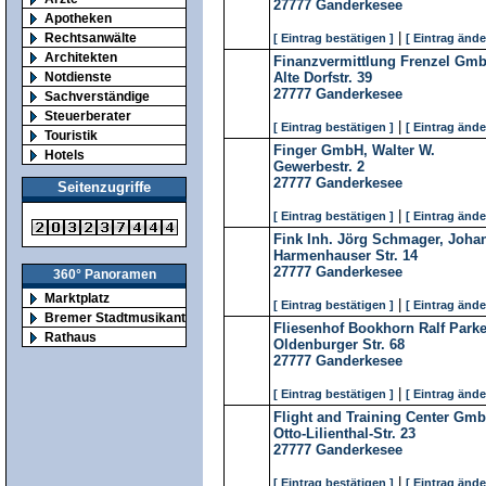
27777
Ganderkesee
Apotheken
|
Rechtsanwälte
[ Eintrag bestätigen ]
[ Eintrag ände
Architekten
Finanzvermittlung Frenzel Gm
Notdienste
Alte Dorfstr. 39
27777
Ganderkesee
Sachverständige
Steuerberater
|
[ Eintrag bestätigen ]
[ Eintrag ände
Touristik
Finger GmbH, Walter W.
Hotels
Gewerbestr. 2
27777
Ganderkesee
Seitenzugriffe
|
[ Eintrag bestätigen ]
[ Eintrag ände
Fink Inh. Jörg Schmager, Joha
Harmenhauser Str. 14
27777
Ganderkesee
360° Panoramen
Marktplatz
|
[ Eintrag bestätigen ]
[ Eintrag ände
Bremer Stadtmusikanten
Fliesenhof Bookhorn Ralf Parke
Rathaus
Oldenburger Str. 68
27777
Ganderkesee
|
[ Eintrag bestätigen ]
[ Eintrag ände
Flight and Training Center Gm
Otto-Lilienthal-Str. 23
27777
Ganderkesee
|
[ Eintrag bestätigen ]
[ Eintrag ände