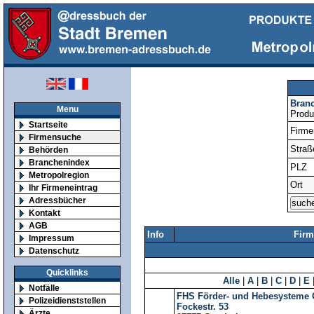
Bran
Menu
Produ
Startseite
Firm
Firmensuche
Straß
Behörden
Branchenindex
PLZ
Metropolregion
Ort
Ihr Firmeneintrag
Adressbücher
Kontakt
AGB
Info
Firm
Impressum
Datenschutz
Quicklinks
Alle
|
A
|
B
|
C
|
D
|
E
Notfälle
FHS Förder- und Hebesysteme
Polizeidienststellen
Fockestr. 53
Ärzte