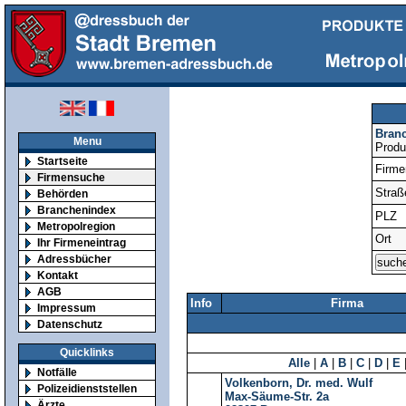
Bran
Menu
Produ
Startseite
Firm
Firmensuche
Straß
Behörden
Branchenindex
PLZ
Metropolregion
Ort
Ihr Firmeneintrag
Adressbücher
Kontakt
AGB
Info
Firma
Impressum
Datenschutz
Quicklinks
Alle
|
A
|
B
|
C
|
D
|
E
Notfälle
Volkenborn, Dr. med. Wulf
Polizeidienststellen
Max-Säume-Str. 2a
Ärzte