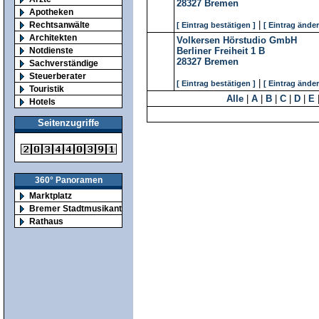
28327
Bremen
Apotheken
|
Rechtsanwälte
[ Eintrag bestätigen ]
[ Eintrag änder
Architekten
Volkersen Hörstudio GmbH
Notdienste
Berliner Freiheit 1 B
28327
Bremen
Sachverständige
Steuerberater
|
[ Eintrag bestätigen ]
[ Eintrag änder
Touristik
Alle
|
A
|
B
|
C
|
D
|
E
Hotels
Seitenzugriffe
360° Panoramen
Marktplatz
Bremer Stadtmusikanten
Rathaus