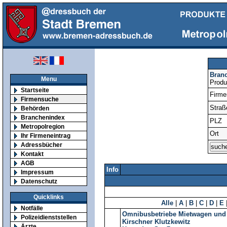
Bran
Menu
Produ
Startseite
Firm
Firmensuche
Straß
Behörden
Branchenindex
PLZ
Metropolregion
Ort
Ihr Firmeneintrag
Adressbücher
Kontakt
AGB
Info
Impressum
Datenschutz
Quicklinks
Alle
|
A
|
B
|
C
|
D
|
E
Notfälle
Omnibusbetriebe Mietwagen und K
Polizeidienststellen
Kirschner Klutzkewitz
Ärzte