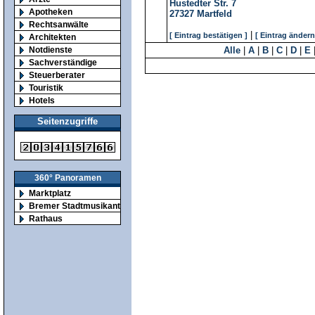
Hustedter Str. 7
Apotheken
27327
Martfeld
Rechtsanwälte
|
[ Eintrag bestätigen ]
[ Eintrag ändern
Architekten
Notdienste
Alle
|
A
|
B
|
C
|
D
|
E
Sachverständige
Steuerberater
Touristik
Hotels
Seitenzugriffe
360° Panoramen
Marktplatz
Bremer Stadtmusikanten
Rathaus