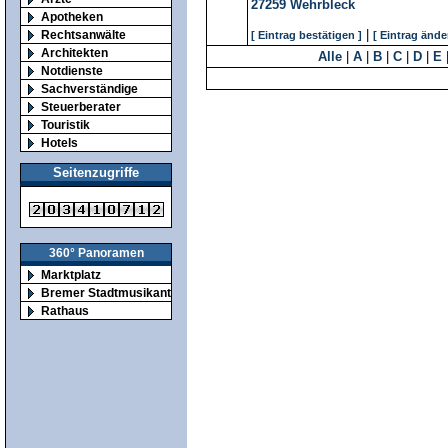
27259
Wehrbleck
Apotheken
|
Rechtsanwälte
[ Eintrag bestätigen ]
[ Eintrag ände
Architekten
Alle
|
A
|
B
|
C
|
D
|
E
Notdienste
Sachverständige
Steuerberater
Touristik
Hotels
Seitenzugriffe
360° Panoramen
Marktplatz
Bremer Stadtmusikanten
Rathaus