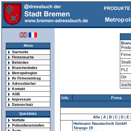
Bran
Menu
Produ
Startseite
Firm
Firmensuche
Straß
Behörden
Branchenindex
PLZ
Metropolregion
Ort
Ihr Firmeneintrag
Adressbücher
Kontakt
AGB
Info
Firma
Impressum
Datenschutz
Quicklinks
Alle
|
A
|
B
|
C
|
D
|
E
Notfälle
Heitmann Haustechnik GmbH
Polizeidienststellen
Strange 19
Ärzte