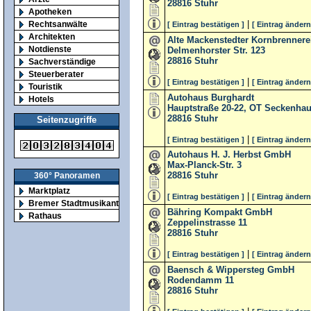
28816
Stuhr
Apotheken
|
Rechtsanwälte
[ Eintrag bestätigen ]
[ Eintrag ändern
Architekten
Alte Mackenstedter Kornbrenner
Notdienste
Delmenhorster Str. 123
28816
Stuhr
Sachverständige
Steuerberater
|
[ Eintrag bestätigen ]
[ Eintrag ändern
Touristik
Autohaus Burghardt
Hotels
Hauptstraße 20-22, OT Seckenha
28816
Stuhr
Seitenzugriffe
|
[ Eintrag bestätigen ]
[ Eintrag ändern
Autohaus H. J. Herbst GmbH
Max-Planck-Str. 3
28816
Stuhr
360° Panoramen
Marktplatz
|
[ Eintrag bestätigen ]
[ Eintrag ändern
Bremer Stadtmusikanten
Bähring Kompakt GmbH
Rathaus
Zeppelinstrasse 11
28816
Stuhr
|
[ Eintrag bestätigen ]
[ Eintrag ändern
Baensch & Wippersteg GmbH
Rodendamm 11
28816
Stuhr