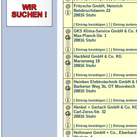
Fritzsche GmbH, Heinrich
Betsbruchdamm 22
28816
Stuhr
|
[ Eintrag bestätigen ]
[ Eintrag ändern
GKS Klima-Service GmbH & Co.
Max-Planck-Str. 1
28816
Stuhr
|
[ Eintrag bestätigen ]
[ Eintrag ändern
Hackfeld GmbH & Co. KG
Marienweg 18
28816
Stuhr
|
[ Eintrag bestätigen ]
[ Eintrag ändern
Heinken Elektrotechnik GmbH & 
Barkener Weg 3b, OT Moordeich
28816
Stuhr
|
[ Eintrag bestätigen ]
[ Eintrag ändern
Henkel + Gerlach GmbH & Co. K
Carl-Zeiss-Str. 32
28816
Stuhr
|
[ Eintrag bestätigen ]
[ Eintrag ändern
Hollmann GmbH + Co., Eberhard