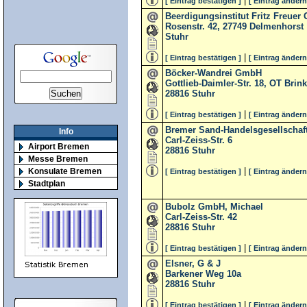
|
[ Eintrag bestätigen ]
[ Eintrag ändern
Beerdigungsinstitut Fritz Freue
Rosenstr. 42, 27749 Delmenhorst
Stuhr
|
[ Eintrag bestätigen ]
[ Eintrag ändern
Böcker-Wandrei GmbH
Gottlieb-Daimler-Str. 18, OT Bri
28816
Stuhr
|
[ Eintrag bestätigen ]
[ Eintrag ändern
Bremer Sand-Handelsgesellscha
Info
Carl-Zeiss-Str. 6
Airport Bremen
28816
Stuhr
Messe Bremen
|
Konsulate Bremen
[ Eintrag bestätigen ]
[ Eintrag ändern
Stadtplan
Bubolz GmbH, Michael
Carl-Zeiss-Str. 42
28816
Stuhr
|
[ Eintrag bestätigen ]
[ Eintrag ändern
Elsner, G & J
Barkener Weg 10a
28816
Stuhr
|
[ Eintrag bestätigen ]
[ Eintrag ändern