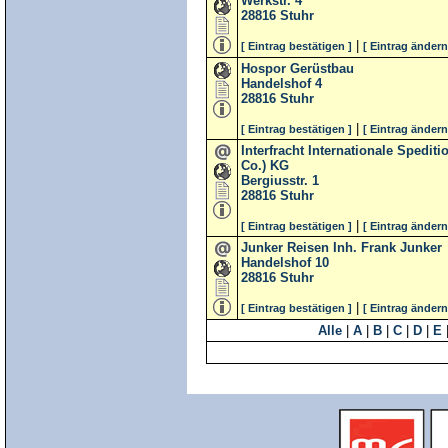
Werkstr. 4
28816
Stuhr
|
[ Eintrag bestätigen ]
[ Eintrag ändern
Hospor Gerüstbau
Handelshof 4
28816
Stuhr
|
[ Eintrag bestätigen ]
[ Eintrag ändern
Interfracht Internationale Sped
Co.) KG
Bergiusstr. 1
28816
Stuhr
|
[ Eintrag bestätigen ]
[ Eintrag ändern
Junker Reisen Inh. Frank Junker
Handelshof 10
28816
Stuhr
|
[ Eintrag bestätigen ]
[ Eintrag ändern
Alle
|
A
|
B
|
C
|
D
|
E