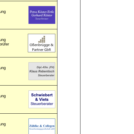
ung
ung
prüfer
ung
ung
ung