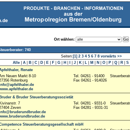
Ort wählen:
teuerberater: 740
Seiten:
[1]
2
3
4
5
6
7
8
vorwärts >>
Alle
|
A
|
B
|
C
|
D
|
E
|
F
|
G
|
H
|
I
|
J
|
K
|
L
|
M
|
N
|
O
|
P
|
Q
|
R
|
S
Apfelthaler, Renate
Am Neuen Markt 8-10
Tel. 04261 - 91400
Steuerberat
27356 Rotenburg
Fax 04261 - 914026
info@apfelthaler.de
www.apfelthaler.de
Bruder & Bruder Steuerberatungssozietät
Kivinanstr. 7
Tel. 04281 - 9331-0
Steuerberat
27404 Zeven
Fax 04281 - 9331-31
info@bruderundbruder.de
www.bruderundbruder.de
Competence Steuerberatungsgesellschaft mbH