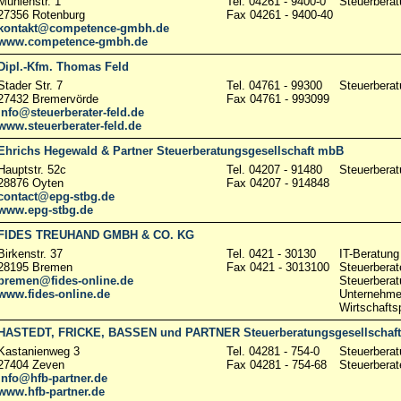
Mühlenstr. 1
Tel. 04261 - 9400-0
Steuerberat
27356 Rotenburg
Fax 04261 - 9400-40
kontakt@competence-gmbh.de
www.competence-gmbh.de
Dipl.-Kfm. Thomas Feld
Stader Str. 7
Tel. 04761 - 99300
Steuerberat
27432 Bremervörde
Fax 04761 - 993099
info@steuerberater-feld.de
www.steuerberater-feld.de
Ehrichs Hegewald & Partner Steuerberatungsgesellschaft mbB
Hauptstr. 52c
Tel. 04207 - 91480
Steuerberat
28876 Oyten
Fax 04207 - 914848
contact@epg-stbg.de
www.epg-stbg.de
FIDES TREUHAND GMBH & CO. KG
Birkenstr. 37
Tel. 0421 - 30130
IT-Beratung
28195 Bremen
Fax 0421 - 3013100
Steuerberat
bremen@fides-online.de
Steuerberat
www.fides-online.de
Unternehme
Wirtschafts
HASTEDT, FRICKE, BASSEN und PARTNER Steuerberatungsgesellschaf
Kastanienweg 3
Tel. 04281 - 754-0
Steuerberat
27404 Zeven
Fax 04281 - 754-68
Steuerberat
info@hfb-partner.de
www.hfb-partner.de