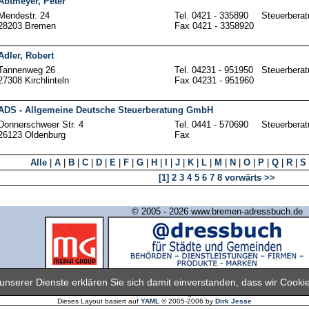
Abtmeyer, Peter
Mendestr. 24
Tel. 0421 - 335890
Steuerberat
28203 Bremen
Fax 0421 - 3358920
Adler, Robert
Tannenweg 26
Tel. 04231 - 951950
Steuerberat
27308 Kirchlinteln
Fax 04231 - 951960
ADS - Allgemeine Deutsche Steuerberatung GmbH
Donnerschweer Str. 4
Tel. 0441 - 570690
Steuerberat
26123 Oldenburg
Fax
Alle
|
A
|
B
|
C
|
D
|
E
|
F
|
G
|
H
|
I
|
J
|
K
|
L
|
M
|
N
|
O
|
P
|
Q
|
R
|
S
[1]
2
3
4
5
6
7
8
vorwärts >>
© 2005 - 2026 www.bremen-adressbuch.de
Industrie- und Handelsverlag GmbH & Co. KG
nserer Dienste erklären Sie sich damit einverstanden, dass wir Cook
ssbuch Bremen finden Sie Firmenadressen, Branchen und gewerbliche Informationen aus der M
Dieses Layout basiert auf
YAML
© 2005-2006 by
Dirk Jesse