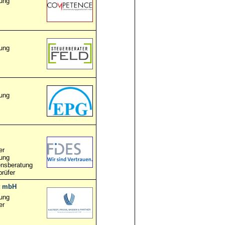
ung
ung
ung
er
ung
nsberatung
prüfer
t mbH
ung
er