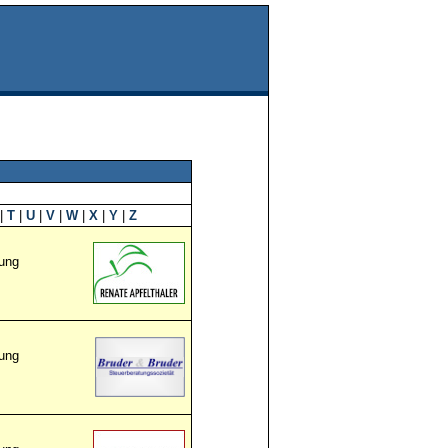
|
T
|
U
|
V
|
W
|
X
|
Y
|
Z
ung
ung