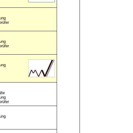
ung
prüfer
ung
prüfer
ung
lte
ung
prüfer
ung