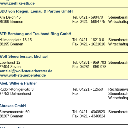
www.zuehlke-stb.de
BDO von Riegen, Lienau & Partner GmbH
Am Deich 45
Tel. 0421 - 598470
Steuerberat
28199 Bremen
Fax 0421 - 5984775
Wirtschafts
BTR Beratung und Treuhand Ring GmbH
Hillmannplatz 13-15
Tel. 0421 - 16210-0
Steuerberat
28195 Bremen
Fax 0421 - 1621010
Wirtschafts
Wolf Steuerberater, Michael
Eberhorst 12
Tel. 04281 - 959 703
Steuerberat
27404 Zeven
Fax 04281 - 959 978
kanzlei@wolf-steuerberater.de
www.wolf-steuerberater.de
Abel, Wilke & Partner
Rudolf-Königer-Str. 3
Tel. 04221 - 12650
Rechtsanwä
27753 Delmenhorst
Fax
Steuerberat
Wirtschafts
Abraxas GmbH
Stresemannstr. 60
Tel. 0421 - 4340823
Steuerberat
28207 Bremen
Fax 0421 - 4340824