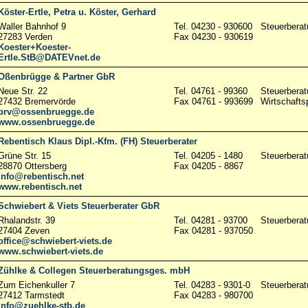
Köster-Ertle, Petra u. Köster, Gerhard
Waller Bahnhof 9
Tel. 04230 - 930600
Steuerberat
27283 Verden
Fax 04230 - 930619
Koester+Koester-
Ertle.StB@DATEVnet.de
Oßenbrügge & Partner GbR
Neue Str. 22
Tel. 04761 - 99360
Steuerberat
27432 Bremervörde
Fax 04761 - 993699
Wirtschafts
brv@ossenbruegge.de
www.ossenbruegge.de
Rebentisch Klaus Dipl.-Kfm. (FH) Steuerberater
Grüne Str. 15
Tel. 04205 - 1480
Steuerberat
28870 Ottersberg
Fax 04205 - 8867
info@rebentisch.net
www.rebentisch.net
Schwiebert & Viets Steuerberater GbR
Rhalandstr. 39
Tel. 04281 - 93700
Steuerberat
27404 Zeven
Fax 04281 - 937050
office@schwiebert-viets.de
www.schwiebert-viets.de
Zühlke & Collegen Steuerberatungsges. mbH
Zum Eichenkuller 7
Tel. 04283 - 9301-0
Steuerberat
27412 Tarmstedt
Fax 04283 - 980700
info@zuehlke-stb.de