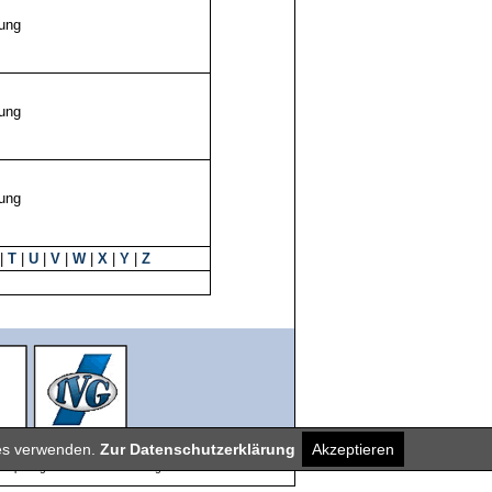
ung
ung
ung
|
T
|
U
|
V
|
W
|
X
|
Y
|
Z
ies verwenden.
Zur Datenschutzerklärung
Akzeptieren
etropolregion Bremen/Oldenburg.