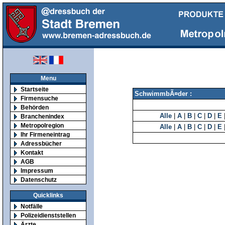
Menu
Startseite
SchwimmbÃ¤der :
Firmensuche
Behörden
Alle
|
A
|
B
|
C
|
D
|
E
Branchenindex
Metropolregion
Alle
|
A
|
B
|
C
|
D
|
E
Ihr Firmeneintrag
Adressbücher
Kontakt
AGB
Impressum
Datenschutz
Quicklinks
Notfälle
Polizeidienststellen
Ärzte