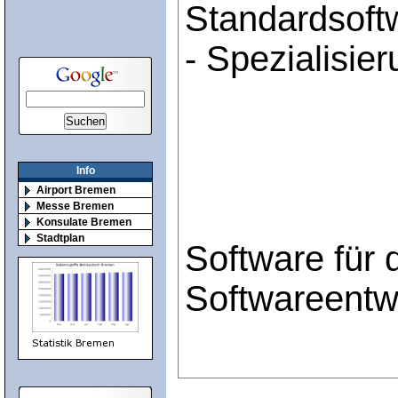
Standardsoft
- Spezialisie
Info
Airport Bremen
Messe Bremen
Konsulate Bremen
Stadtplan
Software für
Softwareentw