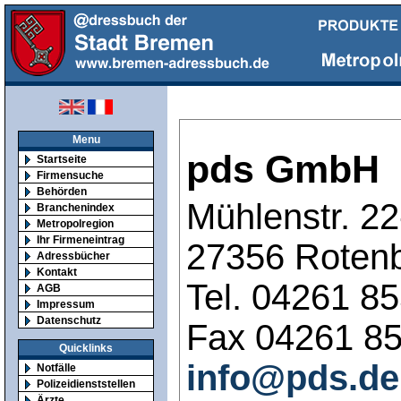
Menu
pds GmbH
Startseite
Firmensuche
Behörden
Mühlenstr. 22
Branchenindex
Metropolregion
Ihr Firmeneintrag
27356 Roten
Adressbücher
Kontakt
Tel. 04261 8
AGB
Impressum
Datenschutz
Fax 04261 8
Quicklinks
info@pds.de
Notfälle
Polizeidienststellen
Ärzte