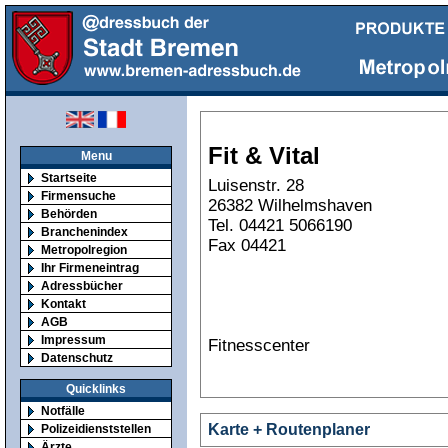
Fit & Vital
Menu
Startseite
Luisenstr. 28
Firmensuche
26382 Wilhelmshaven
Behörden
Tel. 04421 5066190
Branchenindex
Fax 04421
Metropolregion
Ihr Firmeneintrag
Adressbücher
Kontakt
AGB
Impressum
Fitnesscenter
Datenschutz
Quicklinks
Notfälle
Karte + Routenplaner
Polizeidienststellen
Ärzte