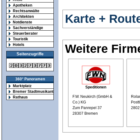
Apotheken
Rechtsanwälte
Karte + Rout
Architekten
Notdienste
Sachverständige
Steuerberater
Touristik
Weitere Firm
Hotels
Seitenzugriffe
360° Panoramen
Marktplatz
Speditionen
Bremer Stadtmusikanten
F.W. Neukirch (GmbH &
Rola
Rathaus
Co.) KG
Postf
Zum Panrepel 37
2802
28307 Bremen