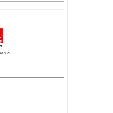
te
tner GbR