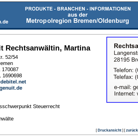
t Rechtsanwältin, Martina
r. 52/54
remen
1 170087
1 1690698
debitel.net
enuit.de
tsschwerpunkt Steuerrecht
nwälte
[
Druckansicht
] [
zurück