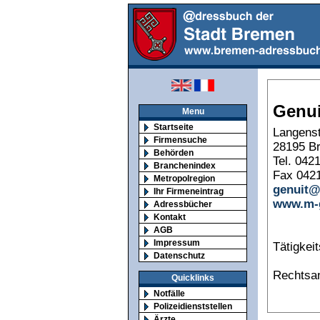
Genui
Menu
Startseite
Langenst
Firmensuche
28195 B
Behörden
Tel. 042
Branchenindex
Fax 042
Metropolregion
genuit@
Ihr Firmeneintrag
www.m-g
Adressbücher
Kontakt
AGB
Impressum
Tätigkei
Datenschutz
Rechtsa
Quicklinks
Notfälle
Polizeidienststellen
Ärzte