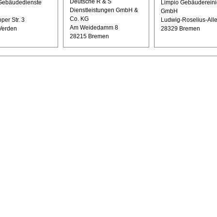
Deutsche R & S
ebäudedienste
Limpio Gebäuderein
Dienstleistungen GmbH &
GmbH
Co. KG
per Str. 3
Ludwig-Roselius-All
Am Weidedamm 8
Verden
28329 Bremen
28215 Bremen