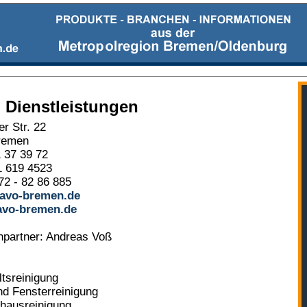
 Dienstleistungen
er Str. 22
remen
1 37 39 72
1 619 4523
72 - 82 86 885
avo-bremen.de
vo-bremen.de
partner: Andreas Voß
ltsreinigung
nd Fensterreinigung
hausreinigung