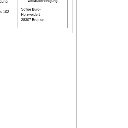
Gebäudereinigung
igung
Söffge Büro-
ee 102
Holzweide 2
28307 Bremen