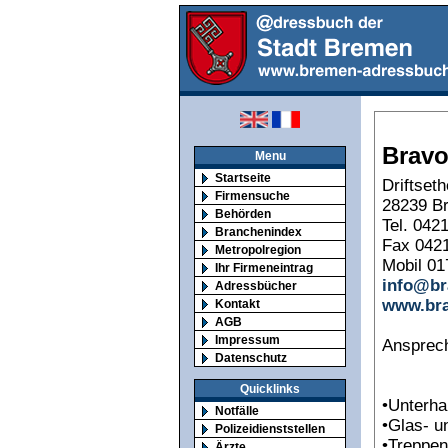
Bravo
Menu
Startseite
Driftseth
Firmensuche
28239 B
Behörden
Tel. 042
Branchenindex
Fax 042
Metropolregion
Mobil 01
Ihr Firmeneintrag
info@br
Adressbücher
www.bra
Kontakt
AGB
Impressum
Ansprech
Datenschutz
Quicklinks
•Unterha
Notfälle
•Glas- u
Polizeidienststellen
•Treppen
Ärzte