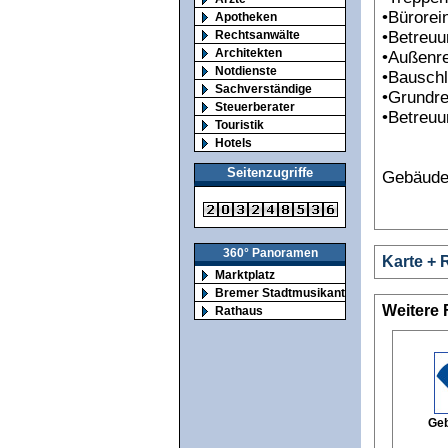
•Bürorei
Apotheken
•Betreu
Rechtsanwälte
Architekten
•Außenre
Notdienste
•Bauschl
Sachverständige
•Grundre
Steuerberater
•Betreuu
Touristik
Hotels
Seitenzugriffe
Gebäude
360° Panoramen
Karte + 
Marktplatz
Bremer Stadtmusikanten
Weitere
Rathaus
Geb