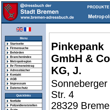
Menu
Pinkepank
Startseite
Firmensuche
Behörden
GmbH & Co
Branchenindex
Metropolregion
Ihr Firmeneintrag
KG, J.
Adressbücher
Kontakt
AGB
Sonneberger
Impressum
Datenschutz
Str. 4
Quicklinks
Notfälle
28329 Breme
Polizeidienststellen
Ärzte