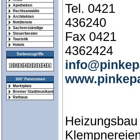
Tel. 0421
Apotheken
Rechtsanwälte
Architekten
436240
Notdienste
Sachverständige
Fax 0421
Steuerberater
Touristik
Hotels
4362424
Seitenzugriffe
info@pinkep
www.pinkep
360° Panoramen
Marktplatz
Bremer Stadtmusikanten
Rathaus
Heizungsbau 
Klempnereie